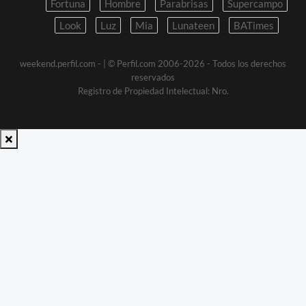
Fortuna
Hombre
Parabrisas
Supercampo
Look
Luz
Mia
Lunateen
BATimes
weekend.perfil.com -
| © Perfil.com 2006-2026 - Todos los derechos
reservados
Registro de Propiedad Intelectual: Nro.