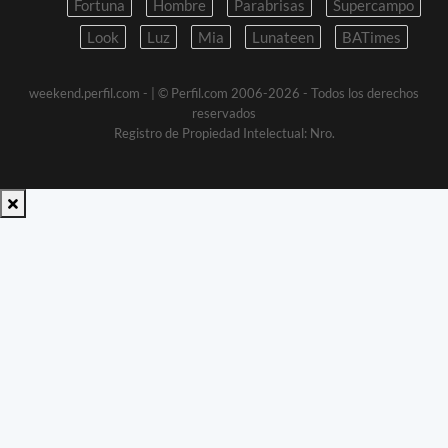
Fortuna
Hombre
Parabrisas
Supercampo
Look
Luz
Mia
Lunateen
BATimes
weekend.perfil.com -
| © Perfil.com 2006-2026 - Todos los derechos
reservados
Registro de Propiedad Intelectual: Nro.