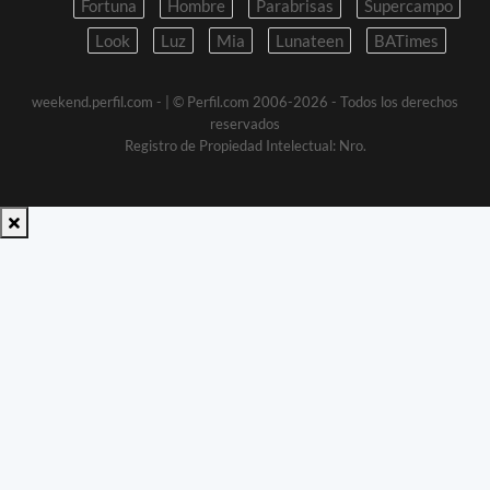
Fortuna
Hombre
Parabrisas
Supercampo
Look
Luz
Mia
Lunateen
BATimes
weekend.perfil.com -
| © Perfil.com 2006-2026 - Todos los derechos
reservados
Registro de Propiedad Intelectual: Nro.