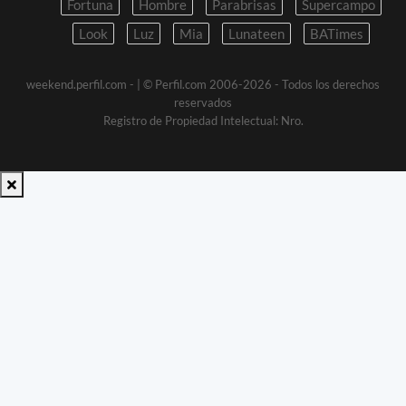
Fortuna
Hombre
Parabrisas
Supercampo
Look
Luz
Mia
Lunateen
BATimes
weekend.perfil.com -
| © Perfil.com 2006-2026 - Todos los derechos
reservados
Registro de Propiedad Intelectual: Nro.