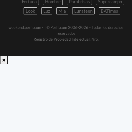
Fortuna
Hombre
Parabrisas
Supercampo
Look
Luz
Mia
Lunateen
BATimes
weekend.perfil.com -
| © Perfil.com 2006-2026 - Todos los derechos
reservados
Registro de Propiedad Intelectual: Nro.