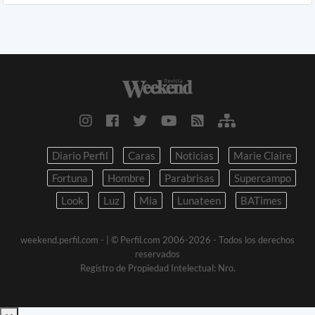
Diario Perfil
Caras
Noticias
Marie Claire
Fortuna
Hombre
Parabrisas
Supercampo
Look
Luz
Mia
Lunateen
BATimes
weekend.perfil.com -
| © Perfil.com 2006-2026 - Todos los derechos
reservados
Registro de Propiedad Intelectual: Nro.