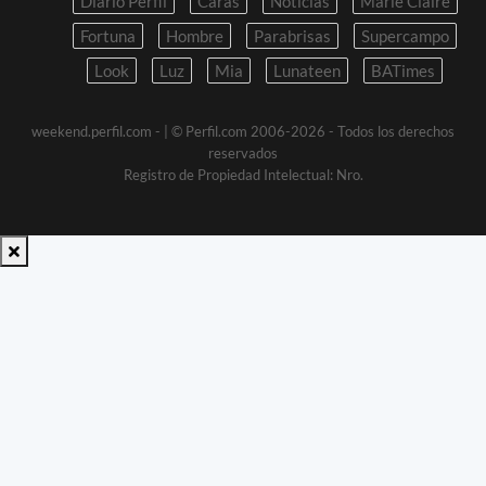
Diario Perfil
Caras
Noticias
Marie Claire
Fortuna
Hombre
Parabrisas
Supercampo
Look
Luz
Mia
Lunateen
BATimes
weekend.perfil.com -
| © Perfil.com 2006-2026 - Todos los derechos
reservados
Registro de Propiedad Intelectual: Nro.