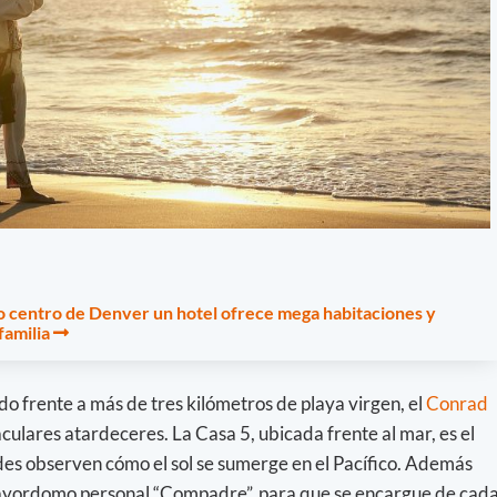
o centro de Denver un hotel ofrece mega habitaciones y
 familia
ado frente a más de tres kilómetros de playa virgen, el
Conrad
ulares atardeceres. La Casa 5, ubicada frente al mar, es el
des observen cómo el sol se sumerge en el Pacífico. Además
mayordomo personal “Compadre”, para que se encargue de cad