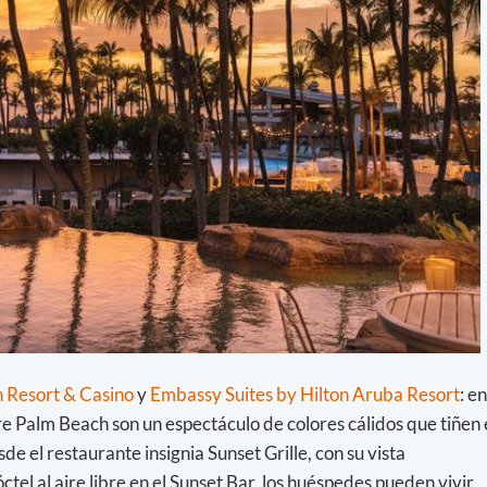
 Resort & Casino
y
Embassy Suites by Hilton Aruba Resort
: en
re Palm Beach son un espectáculo de colores cálidos que tiñen 
de el restaurante insignia Sunset Grille, con su vista
ctel al aire libre en el Sunset Bar, los huéspedes pueden vivir