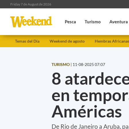
Friday 7 de August de 2026
Pesca
Turismo
Aventura
Temas del Día
Weekend de agosto
Hembras Africana
TURISMO
|
11-08-2025 07:07
8 atardece
en tempora
Américas
De Rio de Janeiro a Aruba, p