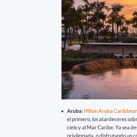
Aruba
:
Hilton Aruba Caribbean
el primero, los atardeceres sob
cielo y al Mar Caribe. Ya sea des
privilegiada, o disfrutando un có