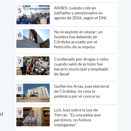
ANSES: cuándo cobran
5
jubilados y pensionados en
agosto de 2026, según el DNI
No le explotó el celular: un
6
hombre fue detenido en
Córdoba acusado por el
femicidio de su esposa
Condenado por drogas y robo,
7
cuando salió de prisión fue
becario municipal y empleado
de Senaf
Guillermo Arias, juez electoral
8
de Córdoba: no cesa la
polémica por el concurso
Luis Juez sobre la Ley de
9
el
Tierras: "Es una pelea que
perdimos, no fuimos
inteligentes"