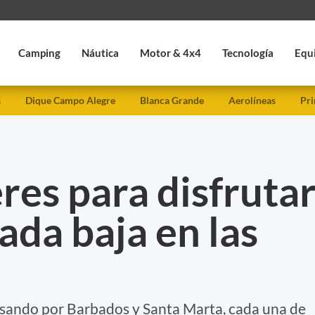
Camping
Náutica
Motor & 4x4
Tecnología
Equ
s
Dique Campo Alegre
Blanca Grande
Aerolíneas
Pri
res para disfruta
da baja en las
asando por Barbados y Santa Marta, cada una de