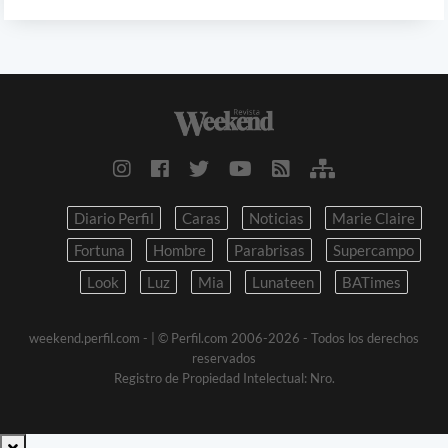
Diario Perfil
Caras
Noticias
Marie Claire
Fortuna
Hombre
Parabrisas
Supercampo
Look
Luz
Mia
Lunateen
BATimes
weekend.perfil.com -
| © Perfil.com 2006-2026 - Todos los derechos
reservados
Registro de Propiedad Intelectual: Nro.