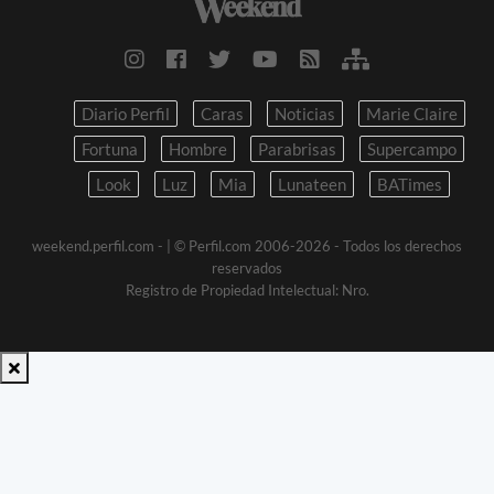
Diario Perfil
Caras
Noticias
Marie Claire
Fortuna
Hombre
Parabrisas
Supercampo
Look
Luz
Mia
Lunateen
BATimes
weekend.perfil.com -
| © Perfil.com 2006-2026 - Todos los derechos
reservados
Registro de Propiedad Intelectual: Nro.