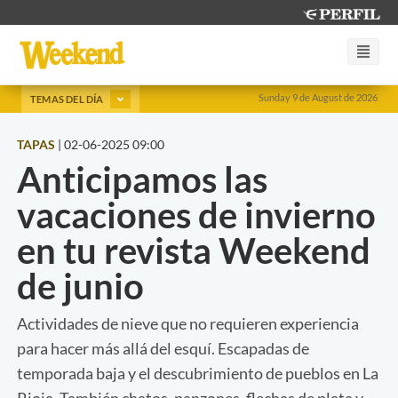
Sunday 9 de August de 2026
TEMAS DEL DÍA
TAPAS
|
02-06-2025 09:00
Anticipamos las
vacaciones de invierno
en tu revista Weekend
de junio
Actividades de nieve que no requieren experiencia
para hacer más allá del esquí. Escapadas de
temporada baja y el descubrimiento de pueblos en La
Rioja. También chatos, panzones, flechas de plata y