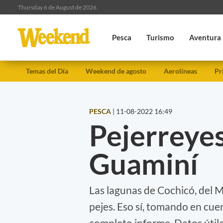
Thursday 6 de August de 2026
Pesca
Turismo
Aventura
Temas del Día
Weekend de agosto
Aerolíneas
Pr
PESCA
|
11-08-2022 16:49
Pejerreyes
Guaminí
Las lagunas de Cochicó, del 
pejes. Eso sí, tomando en cue
completo informe. Datos útile