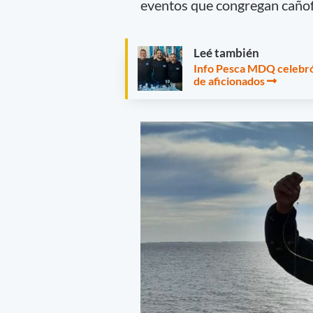
eventos que congregan cañofi
Leé también
Info Pesca MDQ celebró
de aficionados