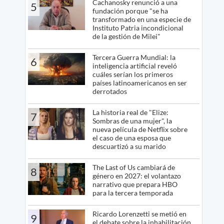
Cachanosky renunció a una
5
fundación porque "se ha
transformado en una especie de
Instituto Patria incondicional
de la gestión de Milei"
Tercera Guerra Mundial: la
6
inteligencia artificial reveló
cuáles serían los primeros
países latinoamericanos en ser
derrotados
La historia real de "Elize:
7
Sombras de una mujer", la
nueva película de Netflix sobre
el caso de una esposa que
descuartizó a su marido
The Last of Us cambiará de
8
género en 2027: el volantazo
narrativo que prepara HBO
para la tercera temporada
Ricardo Lorenzetti se metió en
9
el debate sobre la inhabilitación