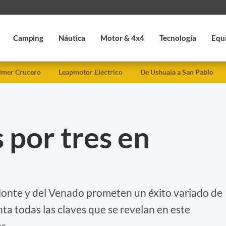
Camping
Náutica
Motor & 4x4
Tecnología
Equ
imer Crucero
Leapmotor Eléctrico
De Ushuaia a San Pablo
 por tres en
Monte y del Venado prometen un éxito variado de
nta todas las claves que se revelan en este
s.