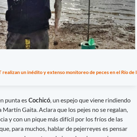
realizan un inédito y extenso monitoreo de peces en el Río de l
en punta es
Cochicó
, un espejo que viene rindiendo
a Martín Gaita. Aclara que los pejes no se regalan,
a y con un pique más difícil por los fríos de las
que, para muchos, hablar de pejerreyes es pensar