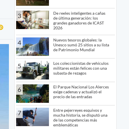
De reeles inteligentes a cañas
3
de última generación: los
grandes ganadores de ICAST
2026
Nuevos tesoros globales: la
4
Unesco sumó 25 sitios a su lista
de Patrimonio Mundial
Los coleccionistas de vehículos
5
militares están felices con una
subasta de rezagos
El Parque Nacional Los Alerces
6
exige cadenas y actualizó el
precio de las entradas
Entre pejerreyes esquivos y
7
mucha historia, se disputó una
de las competencias más
emblemáticas