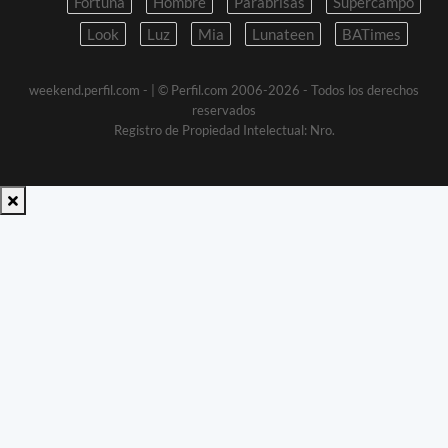
Fortuna
Hombre
Parabrisas
Supercampo
Look
Luz
Mia
Lunateen
BATimes
weekend.perfil.com -
| © Perfil.com 2006-2026 - Todos los derechos
reservados
Registro de Propiedad Intelectual: Nro.