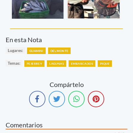
En esta Nota
Lugares:
GUAMINI
DEL MONTE
Temas:
PEJERREY
LAGUNAS
EMBARCADOS
PIQUE
Compártelo
Comentarios