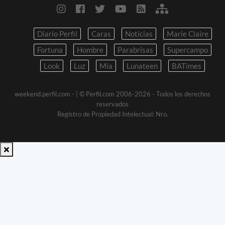
Diario Perfil
Caras
Noticias
Marie Claire
Fortuna
Hombre
Parabrisas
Supercampo
Look
Luz
Mia
Lunateen
BATimes
weekend.perfil.com -
| © Perfil.com 2006-2026 - Todos los derechos
reservados
Registro de Propiedad Intelectual: Nro.