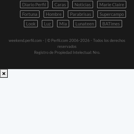
Diario Perfil
Caras
Noticias
Marie Claire
Fortuna
Hombre
Parabrisas
Supercampo
Look
Luz
Mia
Lunateen
BATimes
weekend.perfil.com -
| © Perfil.com 2006-2026 - Todos los derechos
reservados
Registro de Propiedad Intelectual: Nro.