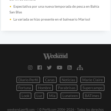
Expectativa por una nueva temporada de pesca en Bahía
San Blas
La variada se hizo presente en el balneario Marisol
Diario Perfil
Caras
Noticias
Marie Claire
Fortuna
Hombre
Parabrisas
Supercampo
Look
Luz
Mia
Lunateen
BATimes
weekend.perfil.com -
| © Perfil.com 2006-2026 - Todos los derechos