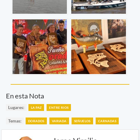
En esta Nota
Lugares:
LA PAZ
ENTRE RIOS
Temas:
DORADOS
VARIADA
SEÑUELOS
CARNADAS