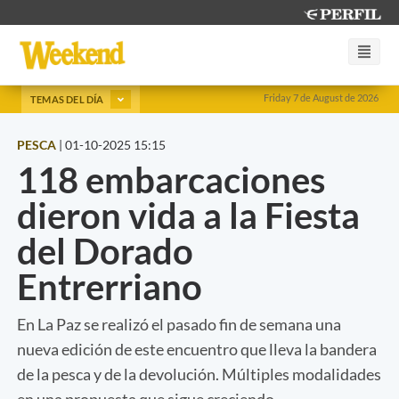
Friday 7 de August de 2026
TEMAS DEL DÍA
PESCA
|
01-10-2025 15:15
118 embarcaciones
dieron vida a la Fiesta
del Dorado
Entrerriano
En La Paz se realizó el pasado fin de semana una
nueva edición de este encuentro que lleva la bandera
de la pesca y de la devolución. Múltiples modalidades
en una propuesta que sigue creciendo.