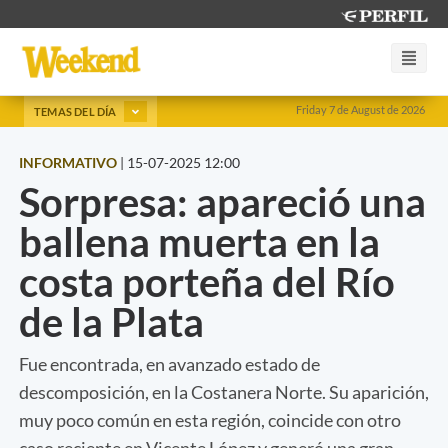
Friday 7 de August de 2026
TEMAS DEL DÍA
INFORMATIVO
|
15-07-2025 12:00
Sorpresa: apareció una
ballena muerta en la
costa porteña del Río
de la Plata
Fue encontrada, en avanzado estado de
descomposición, en la Costanera Norte. Su aparición,
muy poco común en esta región, coincide con otro
caso reciente en Vicente López y generó una gran