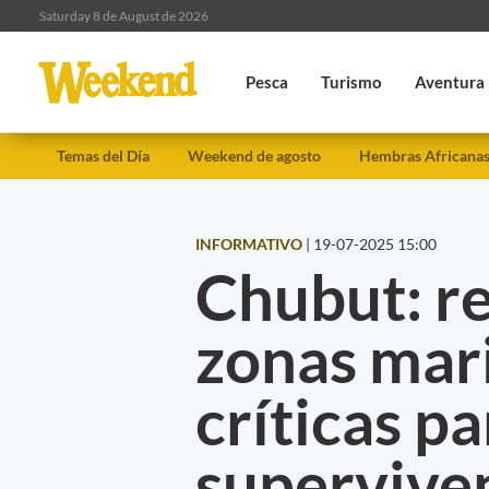
Saturday 8 de August de 2026
Pesca
Turismo
Aventura
Temas del Día
Weekend de agosto
Hembras Africana
INFORMATIVO
|
19-07-2025 15:00
Chubut: r
zonas mar
críticas pa
superviven