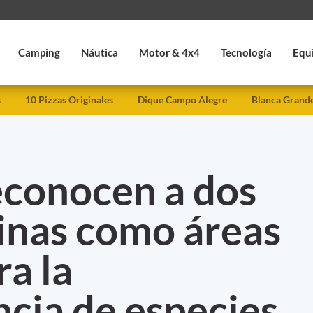
Camping
Náutica
Motor & 4x4
Tecnología
Equ
s
10 Pizzas Originales
Dique Campo Alegre
Blanca Grand
econocen a dos
inas como áreas
ra la
cia de especies