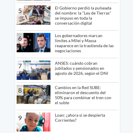
El Gobierno perdió la pulseada
5
del nombre: la "Ley de Tierras"
se impuso en toda la
conversación digital
Los gobernadores marcan
6
límites a Milei y Massa
reaparece en la trastienda de las
negociaciones
ANSES: cuándo cobran
7
jubilados y pensionados en
agosto de 2026, según el DNI
Cambios en la Red SUBE:
8
eliminaron el descuento del
50% para combinar el tren con
el subte
Loan: ¿ahora sí se despierta
9
Corrientes?