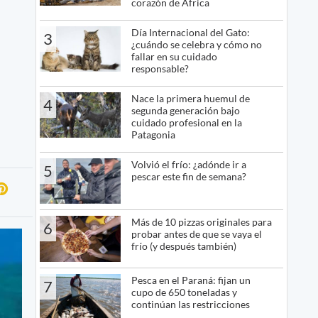
corazón de África
Día Internacional del Gato:
3
¿cuándo se celebra y cómo no
fallar en su cuidado
responsable?
Nace la primera huemul de
4
segunda generación bajo
cuidado profesional en la
Patagonia
Volvió el frío: ¿adónde ir a
5
pescar este fin de semana?
Más de 10 pizzas originales para
6
probar antes de que se vaya el
frío (y después también)
Pesca en el Paraná: fijan un
7
cupo de 650 toneladas y
continúan las restricciones