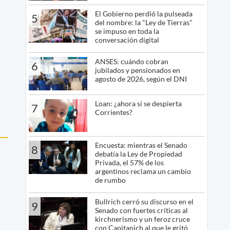
El Gobierno perdió la pulseada
5
del nombre: la "Ley de Tierras"
se impuso en toda la
conversación digital
ANSES: cuándo cobran
6
jubilados y pensionados en
agosto de 2026, según el DNI
Loan: ¿ahora sí se despierta
7
Corrientes?
Encuesta: mientras el Senado
8
debatía la Ley de Propiedad
Privada, el 57% de los
argentinos reclama un cambio
de rumbo
Bullrich cerró su discurso en el
9
Senado con fuertes críticas al
kirchnerismo y un feroz cruce
con Capitanich al que le gritó