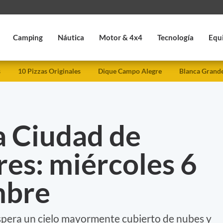
Camping
Náutica
Motor & 4x4
Tecnología
Equ
s
10 Pizzas Originales
Dique Campo Alegre
Blanca Grand
a Ciudad de
es: miércoles 6
mbre
espera un cielo mayormente cubierto de nubes y