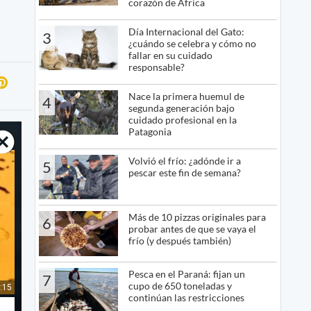
corazón de África
Día Internacional del Gato:
3
¿cuándo se celebra y cómo no
fallar en su cuidado
responsable?
Nace la primera huemul de
4
segunda generación bajo
cuidado profesional en la
Patagonia
Volvió el frío: ¿adónde ir a
5
pescar este fin de semana?
Más de 10 pizzas originales para
6
probar antes de que se vaya el
frío (y después también)
Pesca en el Paraná: fijan un
7
cupo de 650 toneladas y
continúan las restricciones