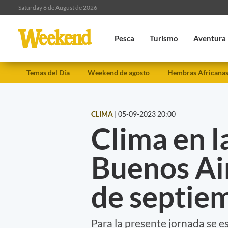
Saturday 8 de August de 2026
Pesca
Turismo
Aventura
Temas del Día
Weekend de agosto
Hembras Africana
CLIMA
|
05-09-2023 20:00
Clima en l
Buenos Air
de septie
Para la presente jornada se 