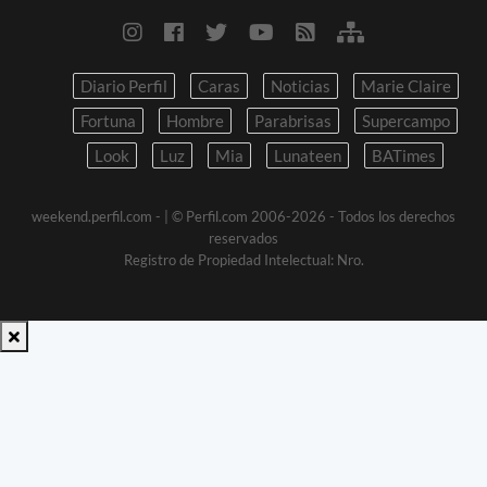
Diario Perfil
Caras
Noticias
Marie Claire
Fortuna
Hombre
Parabrisas
Supercampo
Look
Luz
Mia
Lunateen
BATimes
weekend.perfil.com -
| © Perfil.com 2006-2026 - Todos los derechos
reservados
Registro de Propiedad Intelectual: Nro.