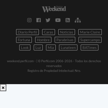
Diario Perfil
Caras
Noticias
Marie Claire
Fortuna
Hombre
Parabrisas
Supercampo
Look
Luz
Mia
Lunateen
BATimes
weekend.perfil.com -
| © Perfil.com 2006-2026 - Todos los derechos
reservados
Registro de Propiedad Intelectual: Nro.