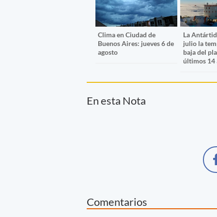
Clima en Ciudad de
La Antártid
Buenos Aires: jueves 6 de
julio la te
agosto
baja del pl
últimos 14
En esta Nota
Comentarios