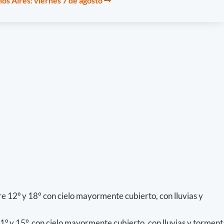
os Aires: viernes 7 de agosto
e 12º y 18° con cielo mayormente cubierto, con lluvias y
º y 15°, con cielo mayormente cubierto, con lluvias y torment