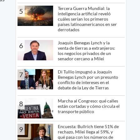
Tercera Guerra Mundial: la
5
inteligencia artificial reveló
cuáles serían los primeros
países latinoamericanos en ser
derrotados
Joaquín Benegas Lynch y la
6
venta de tierras a extranjeros:
los negocios privados de un
senador cercano a Milei
Di Tullio impugnó a Joaquín
7
Benegas Lynch por un presunto
conflicto de intereses en el
debate de la Ley de Tierras
Marcha al Congreso: qué calles
8
están cortadas y cómo circula el
transporte público
Encuesta: Bullrich tiene 51% de
9
rechazo, Milei llega al 59%, y
qué pasa con los números de