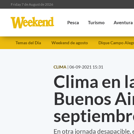
Friday 7 de August de 2026
Pesca
Turismo
Aventura
Temas del Día
Weekend de agosto
Dique Campo Aleg
CLIMA
|
06-09-2021 15:31
Clima en l
Buenos Air
septiembr
En otra jornada desapacible, e