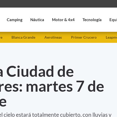
Camping
Náutica
Motor & 4x4
Tecnología
Equ
re
Blanca Grande
Aerolíneas
Primer Crucero
Leapmo
a Ciudad de
es: martes 7 de
e
l cielo estará totalmente cubierto, con lluvias y