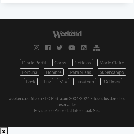
Diario Perfil
Caras
Noticias
Marie Claire
Fortuna
Hombre
Parabrisas
Supercampo
Look
Luz
Mia
Lunateen
BATimes
weekend.perfil.com -
| © Perfil.com 2006-2026 - Todos los derechos
reservados
Registro de Propiedad Intelectual: Nro.