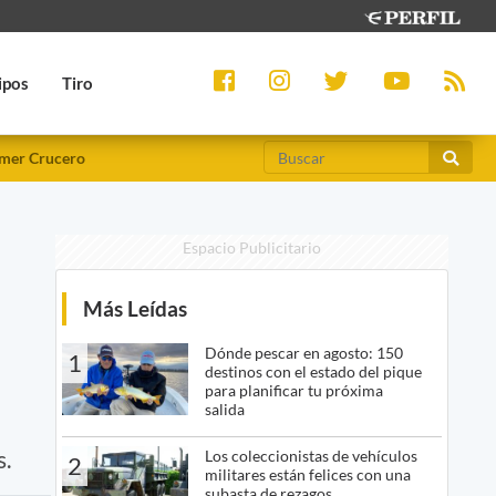
ipos
Tiro
mer Crucero
Espacio Publicitario
Más Leídas
Dónde pescar en agosto: 150
1
destinos con el estado del pique
para planificar tu próxima
salida
s.
Los coleccionistas de vehículos
2
militares están felices con una
subasta de rezagos