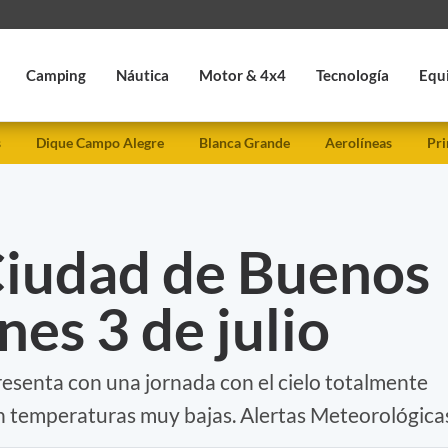
Camping
Náutica
Motor & 4x4
Tecnología
Equ
s
Dique Campo Alegre
Blanca Grande
Aerolíneas
Pri
Ciudad de Buenos
nes 3 de julio
presenta con una jornada con el cielo totalmente
n temperaturas muy bajas. Alertas Meteorológica