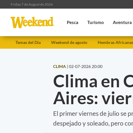
Friday 7 de August de 2026
Pesca
Turismo
Aventura
Temas del Día
Weekend de agosto
Hembras Africana
CLIMA
|
02-07-2026 20:00
Clima en 
Aires: vier
El primer viernes de julio se 
despejado y soleado, pero co