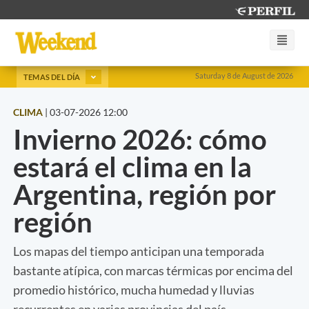
Saturday 8 de August de 2026
TEMAS DEL DÍA
CLIMA
|
03-07-2026 12:00
Invierno 2026: cómo
estará el clima en la
Argentina, región por
región
Los mapas del tiempo anticipan una temporada
bastante atípica, con marcas térmicas por encima del
promedio histórico, mucha humedad y lluvias
recurrentes en varias provincias del país.