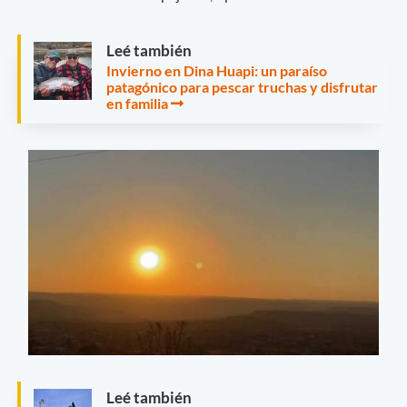
Leé también
Invierno en Dina Huapi: un paraíso
patagónico para pescar truchas y disfrutar
en familia
Leé también