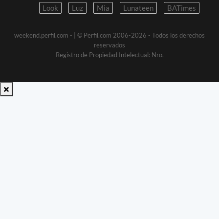
Look
Luz
Mia
Lunateen
BATimes
weekend.perfil.com -
| © Perfil.com 2006-2026 - Todos los derechos
reservados
Registro de Propiedad Intelectual: Nro.