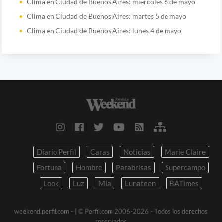
Clima en Ciudad de Buenos Aires: miércoles 6 de mayo
Clima en Ciudad de Buenos Aires: martes 5 de mayo
Clima en Ciudad de Buenos Aires: lunes 4 de mayo
Diario Perfil
Caras
Noticias
Marie Claire
Fortuna
Hombre
Parabrisas
Supercampo
Look
Luz
Mia
Lunateen
BATimes
weekend.perfil.com -
| © Perfil.com 2006-2026 - Todos los derechos
reservados