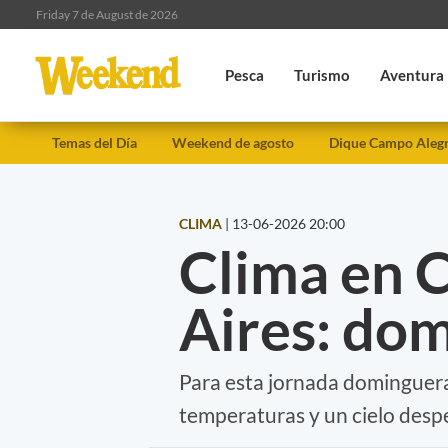
Friday 7 de August de 2026
Pesca
Turismo
Aventura
Temas del Día
Weekend de agosto
Dique Campo Aleg
CLIMA
|
13-06-2026 20:00
Clima en 
Aires: dom
Para esta jornada dominguera
temperaturas y un cielo desp