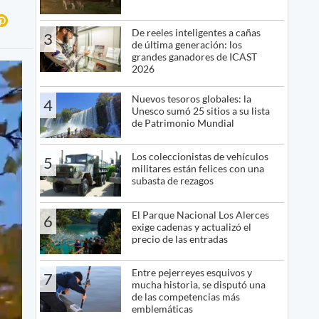
De reeles inteligentes a cañas
3
de última generación: los
grandes ganadores de ICAST
2026
Nuevos tesoros globales: la
4
Unesco sumó 25 sitios a su lista
de Patrimonio Mundial
Los coleccionistas de vehículos
5
militares están felices con una
subasta de rezagos
El Parque Nacional Los Alerces
6
exige cadenas y actualizó el
precio de las entradas
Entre pejerreyes esquivos y
7
mucha historia, se disputó una
de las competencias más
emblemáticas