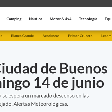
Camping
Náutica
Motor & 4x4
Tecnología
Equ
re
Blanca Grande
Aerolíneas
Primer Crucero
Leapmo
Ciudad de Buenos
ingo 14 de junio
 se espera un marcado descenso en las
ejado. Alertas Meteorológicas.