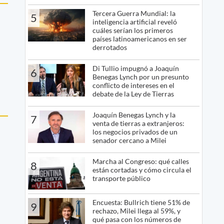
Tercera Guerra Mundial: la
5
inteligencia artificial reveló
cuáles serían los primeros
países latinoamericanos en ser
derrotados
Di Tullio impugnó a Joaquín
6
Benegas Lynch por un presunto
conflicto de intereses en el
debate de la Ley de Tierras
Joaquín Benegas Lynch y la
7
venta de tierras a extranjeros:
los negocios privados de un
senador cercano a Milei
Marcha al Congreso: qué calles
8
están cortadas y cómo circula el
transporte público
Encuesta: Bullrich tiene 51% de
9
rechazo, Milei llega al 59%, y
qué pasa con los números de