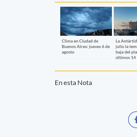
Clima en Ciudad de
La Antártid
Buenos Aires: jueves 6 de
julio la te
agosto
baja del pl
últimos 14
En esta Nota