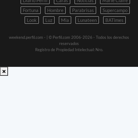
Diario Perfil
Caras
Noticias
Marie Claire
Fortuna
Hombre
Parabrisas
Supercampo
Look
Luz
Mia
Lunateen
BATimes
weekend.perfil.com -
| © Perfil.com 2006-2026 - Todos los derechos
reservados
Registro de Propiedad Intelectual: Nro.