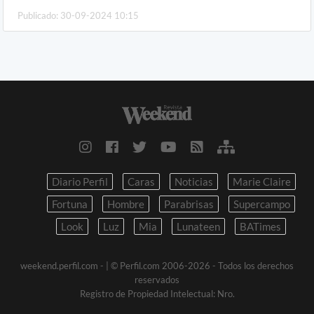
Publicado: 30-09-2024 10:15
Diario Perfil
Caras
Noticias
Marie Claire
Fortuna
Hombre
Parabrisas
Supercampo
Look
Luz
Mia
Lunateen
BATimes
weekend.perfil.com -
| © Perfil.com 2006-2026 - Todos los derechos
reservados
Registro de Propiedad Intelectual: Nro.