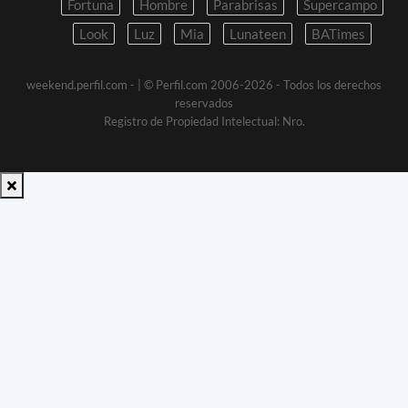
Fortuna
Hombre
Parabrisas
Supercampo
Look
Luz
Mia
Lunateen
BATimes
weekend.perfil.com -
| © Perfil.com 2006-2026 - Todos los derechos
reservados
Registro de Propiedad Intelectual: Nro.