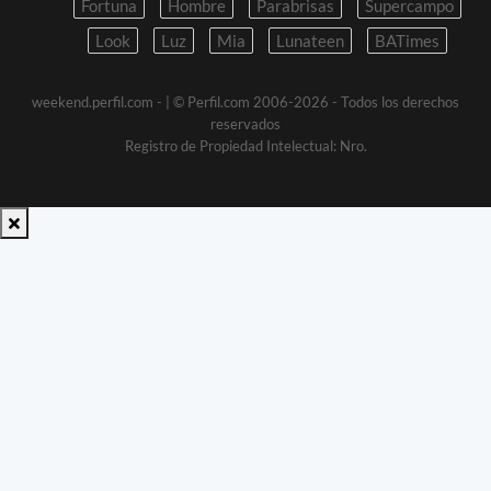
Fortuna
Hombre
Parabrisas
Supercampo
Look
Luz
Mia
Lunateen
BATimes
weekend.perfil.com -
| © Perfil.com 2006-2026 - Todos los derechos
reservados
Registro de Propiedad Intelectual: Nro.