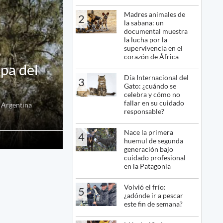
Madres animales de
2
la sabana: un
documental muestra
la lucha por la
supervivencia en el
corazón de África
pa del
Día Internacional del
3
Gato: ¿cuándo se
celebra y cómo no
fallar en su cuidado
e Argentina
responsable?
Nace la primera
4
huemul de segunda
generación bajo
cuidado profesional
en la Patagonia
Volvió el frío:
5
¿adónde ir a pescar
este fin de semana?