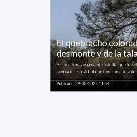
El quebracho colorad
desmonte y de la tal
Así lo afirma un reciente estudio que fue 
acerca de este árbol que tiene un alto val
Publicado: 29-08-2025 11:54