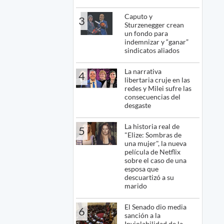
Caputo y
3
Sturzenegger crean
un fondo para
indemnizar y “ganar”
sindicatos aliados
La narrativa
4
libertaria cruje en las
redes y Milei sufre las
consecuencias del
desgaste
La historia real de
5
"Elize: Sombras de
una mujer", la nueva
película de Netflix
sobre el caso de una
esposa que
descuartizó a su
marido
El Senado dio media
6
sanción a la
Inviolabilidad de la