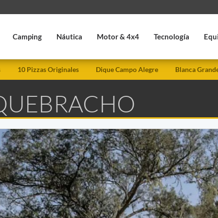
Camping
Náutica
Motor & 4x4
Tecnología
Equ
s
10 Pizzas Originales
Dique Campo Alegre
Blanca Grand
 QUEBRACHO