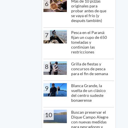
Más de 10 pizzas
6
originales para
probar antes de que
se vaya el frío (y
después también)
Pesca en el Paraná:
7
fijan un cupo de 650
toneladas y
continúan las
restricciones
Grilla de fiestas y
8
concursos de pesca
para el fin de semana
Blanca Grande, la
9
vuelta de un clásico
del centro sudeste
bonaerense
Buscan preservar el
10
Dique Campo Alegre
con nuevas medidas
para pescadores y