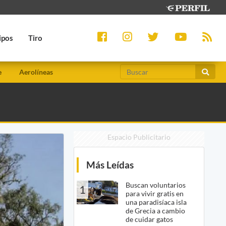
ipos
Tiro
e
Aerolíneas
Espacio Publicitario
Más Leídas
Buscan voluntarios
1
para vivir gratis en
una paradisíaca isla
de Grecia a cambio
de cuidar gatos