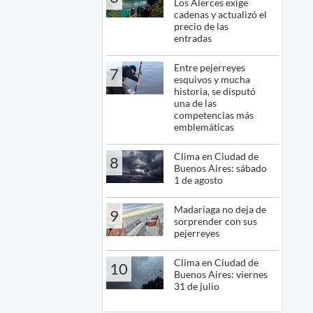
Los Alerces exige
cadenas y actualizó el
precio de las
entradas
Entre pejerreyes
7
esquivos y mucha
historia, se disputó
una de las
competencias más
emblemáticas
Clima en Ciudad de
8
Buenos Aires: sábado
1 de agosto
Madariaga no deja de
9
sorprender con sus
pejerreyes
Clima en Ciudad de
10
Buenos Aires: viernes
31 de julio