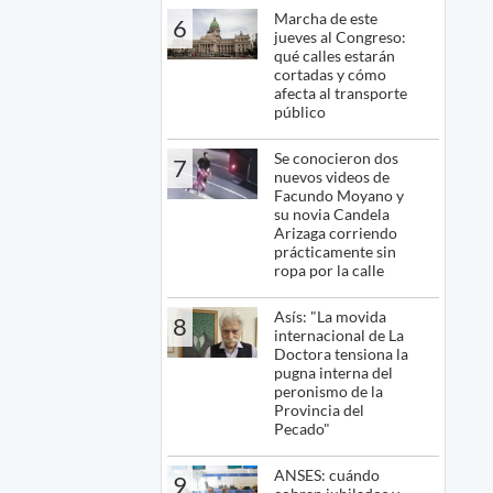
Marcha de este
6
jueves al Congreso:
qué calles estarán
cortadas y cómo
afecta al transporte
público
Se conocieron dos
7
nuevos videos de
Facundo Moyano y
su novia Candela
Arizaga corriendo
prácticamente sin
ropa por la calle
Asís: "La movida
8
internacional de La
Doctora tensiona la
pugna interna del
peronismo de la
Provincia del
Pecado"
ANSES: cuándo
9