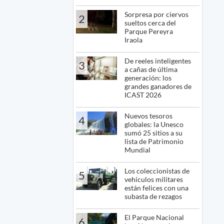
Sorpresa por ciervos
2
sueltos cerca del
Parque Pereyra
Iraola
De reeles inteligentes
3
a cañas de última
generación: los
grandes ganadores de
ICAST 2026
Nuevos tesoros
4
globales: la Unesco
sumó 25 sitios a su
lista de Patrimonio
Mundial
Los coleccionistas de
5
vehículos militares
están felices con una
subasta de rezagos
El Parque Nacional
6