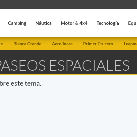
Camping
Náutica
Motor & 4x4
Tecnología
Equ
re
Blanca Grande
Aerolíneas
Primer Crucero
Leapmo
PASEOS ESPACIALES
obre este tema.