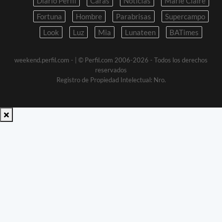
Diario Perfil
Caras
Noticias
Marie Claire
Fortuna
Hombre
Parabrisas
Supercampo
Look
Luz
Mia
Lunateen
BATimes
weekend.perfil.com -
| © Perfil.com 2006-2026 - Todos los derechos
reservados
Registro de Propiedad Intelectual: Nro.