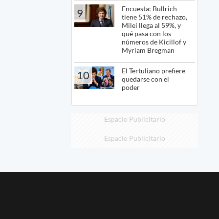
Encuesta: Bullrich
9
tiene 51% de rechazo,
Milei llega al 59%, y
qué pasa con los
números de Kicillof y
Myriam Bregman
El Tertuliano prefiere
10
quedarse con el
poder
Espacio Publicitario
Espacio Publicitario