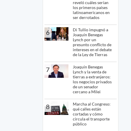
reveló cuáles serían
los primeros países
latinoamericanos en
ser derrotados
Di Tullio impugnó a
6
Joaquín Benegas
Lynch por un
presunto conflicto de
intereses en el debate
de la Ley de Tierras
Joaquín Benegas
7
Lynch y la venta de
tierras a extranjeros:
los negocios privados
de un senador
cercano a Milei
Marcha al Congreso:
8
qué calles están
cortadas y cómo
circula el transporte
público