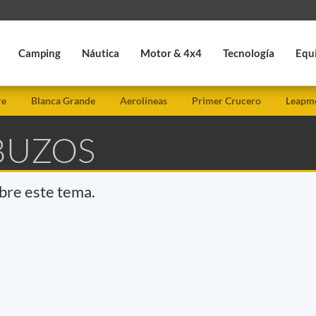
Camping
Náutica
Motor & 4x4
Tecnología
Equ
re
Blanca Grande
Aerolíneas
Primer Crucero
Leapmo
 BUZOS
obre este tema.