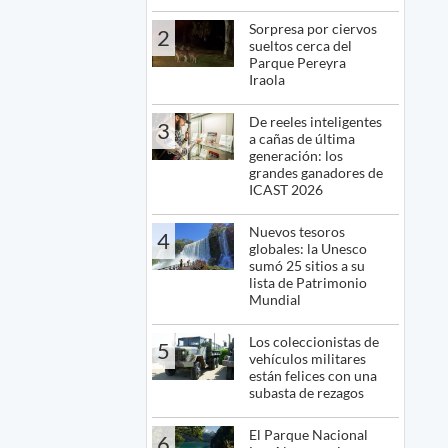
Sorpresa por ciervos
2
sueltos cerca del
Parque Pereyra
Iraola
De reeles inteligentes
3
a cañas de última
generación: los
grandes ganadores de
ICAST 2026
Nuevos tesoros
4
globales: la Unesco
sumó 25 sitios a su
lista de Patrimonio
Mundial
Los coleccionistas de
5
vehículos militares
están felices con una
subasta de rezagos
El Parque Nacional
6