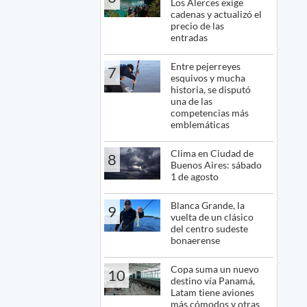
Los Alerces exige
cadenas y actualizó el
precio de las
entradas
Entre pejerreyes
7
esquivos y mucha
historia, se disputó
una de las
competencias más
emblemáticas
Clima en Ciudad de
8
Buenos Aires: sábado
1 de agosto
Blanca Grande, la
9
vuelta de un clásico
del centro sudeste
bonaerense
Copa suma un nuevo
10
destino vía Panamá,
Latam tiene aviones
más cómodos y otras