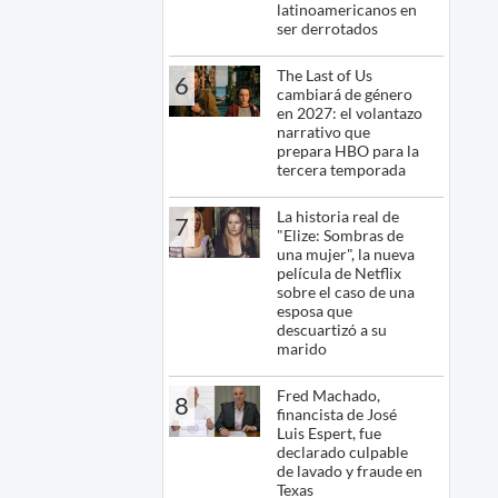
latinoamericanos en
ser derrotados
The Last of Us
6
cambiará de género
en 2027: el volantazo
narrativo que
prepara HBO para la
tercera temporada
La historia real de
7
"Elize: Sombras de
una mujer", la nueva
película de Netflix
sobre el caso de una
esposa que
descuartizó a su
marido
Fred Machado,
8
financista de José
Luis Espert, fue
declarado culpable
de lavado y fraude en
Texas