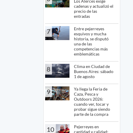
Los Alerces exige
cadenas y actualizó el
precio de las
entradas
Entre pejerreyes
7
esquivos y mucha
historia, se disputó
una de las
competencias más
emblemáticas
Clima en Ciudad de
8
Buenos Aires: sábado
1 de agosto
Ya llega la Feria de
9
Caza, Pesca y
Outdoors 2026:
cuando ver, tocar y
probar sigue siendo
parte de la compra
Pejerreyes en
10
cantidad y calidad: