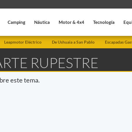
Camping
Náutica
Motor & 4x4
Tecnología
Equ
Leapmotor Eléctrico
De Ushuaia a San Pablo
Escapadas Gas
ARTE RUPESTRE
obre este tema.