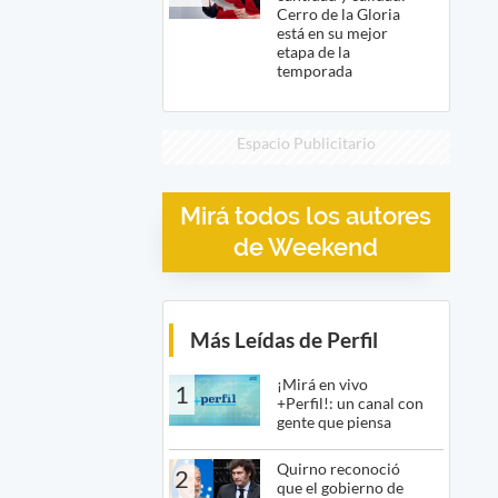
Cerro de la Gloria
está en su mejor
etapa de la
temporada
Espacio Publicitario
Mirá todos los autores
de Weekend
Más Leídas de Perfil
¡Mirá en vivo
1
+Perfil!: un canal con
gente que piensa
Quirno reconoció
2
que el gobierno de