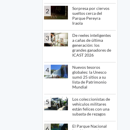
Sorpresa por ciervos
2
sueltos cerca del
Parque Pereyra
Iraola
De reeles inteligentes
3
a cañas de última
generación: los
grandes ganadores de
ICAST 2026
Nuevos tesoros
4
globales: la Unesco
sumó 25 sitios a su
lista de Patrimonio
Mundial
Los coleccionistas de
5
vehículos militares
están felices con una
subasta de rezagos
El Parque Nacional
6