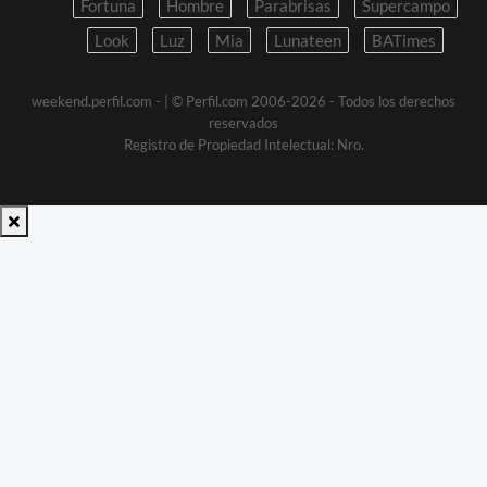
Fortuna
Hombre
Parabrisas
Supercampo
Look
Luz
Mia
Lunateen
BATimes
weekend.perfil.com -
| © Perfil.com 2006-2026 - Todos los derechos
reservados
Registro de Propiedad Intelectual: Nro.