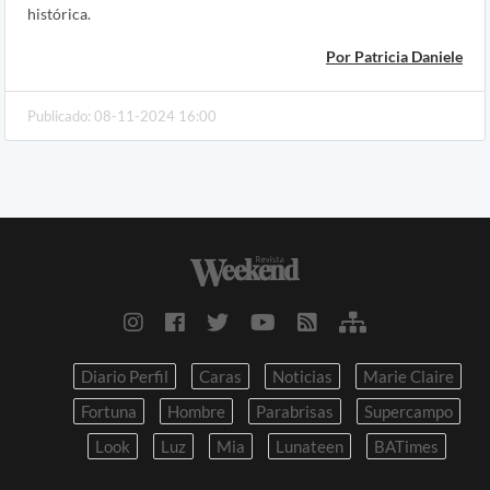
histórica.
Por Patricia Daniele
Publicado: 08-11-2024 16:00
Diario Perfil
Caras
Noticias
Marie Claire
Fortuna
Hombre
Parabrisas
Supercampo
Look
Luz
Mia
Lunateen
BATimes