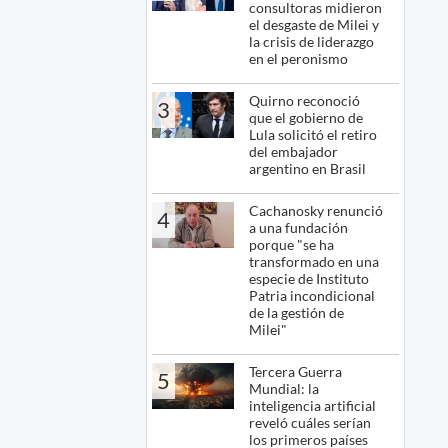
consultoras midieron
el desgaste de Milei y
la crisis de liderazgo
en el peronismo
Quirno reconoció
3
que el gobierno de
Lula solicitó el retiro
del embajador
argentino en Brasil
Cachanosky renunció
4
a una fundación
porque "se ha
transformado en una
especie de Instituto
Patria incondicional
de la gestión de
Milei"
Tercera Guerra
5
Mundial: la
inteligencia artificial
reveló cuáles serían
los primeros países