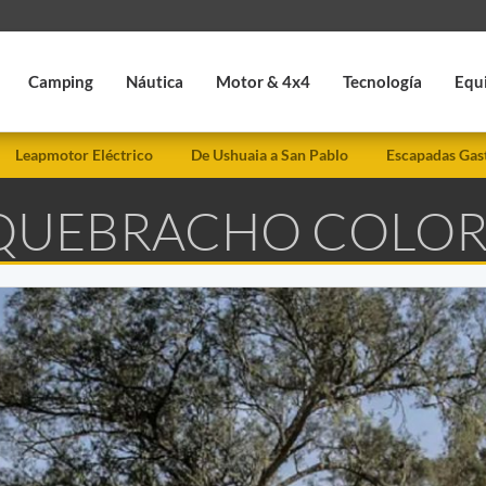
Camping
Náutica
Motor & 4x4
Tecnología
Equ
Leapmotor Eléctrico
De Ushuaia a San Pablo
Escapadas Gas
E QUEBRACHO COLO