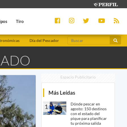
ipos
Tiro
tronómicas
Día del Pescador
RADO
Espacio Publicitario
Más Leídas
Dónde pescar en
1
agosto: 150 destinos
con el estado del
pique para planificar
tu próxima salida