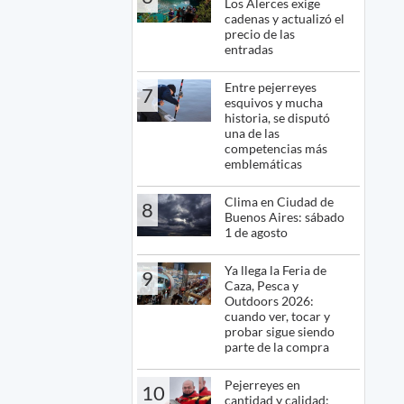
Los Alerces exige
cadenas y actualizó el
precio de las
entradas
Entre pejerreyes
7
esquivos y mucha
historia, se disputó
una de las
competencias más
emblemáticas
Clima en Ciudad de
8
Buenos Aires: sábado
1 de agosto
Ya llega la Feria de
9
Caza, Pesca y
Outdoors 2026:
cuando ver, tocar y
probar sigue siendo
parte de la compra
Pejerreyes en
10
cantidad y calidad: