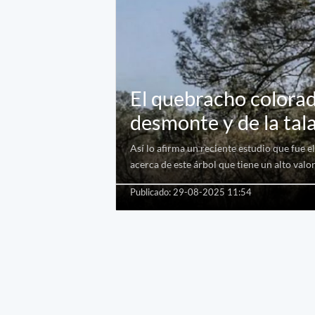
El quebracho colorad
desmonte y de la tal
Así lo afirma un reciente estudio que fue 
acerca de este árbol que tiene un alto val
Publicado: 29-08-2025 11:54