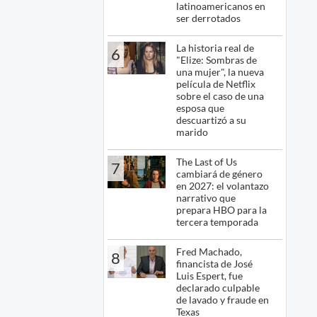
latinoamericanos en
ser derrotados
La historia real de
6
"Elize: Sombras de
una mujer", la nueva
película de Netflix
sobre el caso de una
esposa que
descuartizó a su
marido
The Last of Us
7
cambiará de género
en 2027: el volantazo
narrativo que
prepara HBO para la
tercera temporada
Fred Machado,
8
financista de José
Luis Espert, fue
declarado culpable
de lavado y fraude en
Texas