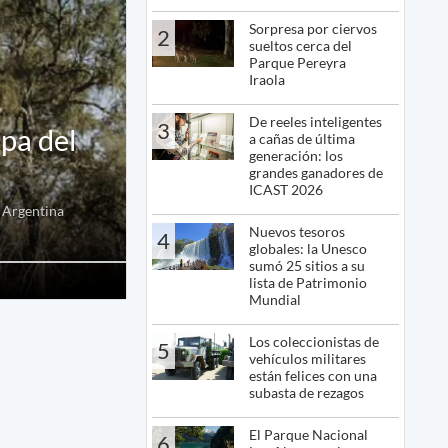
Sorpresa por ciervos
2
sueltos cerca del
Parque Pereyra
Iraola
De reeles inteligentes
3
pa del
a cañas de última
generación: los
grandes ganadores de
ICAST 2026
e Argentina
Nuevos tesoros
4
globales: la Unesco
sumó 25 sitios a su
lista de Patrimonio
Mundial
Los coleccionistas de
5
vehículos militares
están felices con una
subasta de rezagos
El Parque Nacional
6