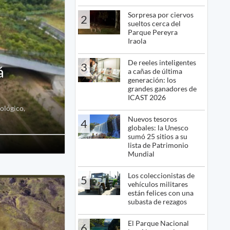
Sorpresa por ciervos
2
sueltos cerca del
Parque Pereyra
Iraola
De reeles inteligentes
3
á
a cañas de última
generación: los
grandes ganadores de
ICAST 2026
ológico,
Nuevos tesoros
4
globales: la Unesco
sumó 25 sitios a su
lista de Patrimonio
Mundial
Los coleccionistas de
5
vehículos militares
están felices con una
subasta de rezagos
El Parque Nacional
6