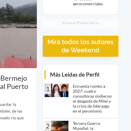
aerocomerciales
Espacio Publicitario
Mirá todos los autores
de Weekend
Más Leídas de Perfil
ío Bermejo
nal Puerto
Encuesta rumbo a
1
2027: cuatro
consultoras midieron
el desgaste de Milei y
uardar la
la crisis de liderazgo
en el peronismo
mbién, de las
onado río que
Tercera Guerra
2
Mundial: la