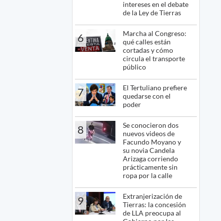
intereses en el debate
de la Ley de Tierras
Marcha al Congreso:
6
qué calles están
cortadas y cómo
circula el transporte
público
El Tertuliano prefiere
7
quedarse con el
poder
Se conocieron dos
8
nuevos videos de
Facundo Moyano y
su novia Candela
Arizaga corriendo
prácticamente sin
ropa por la calle
Extranjerización de
9
Tierras: la concesión
de LLA preocupa al