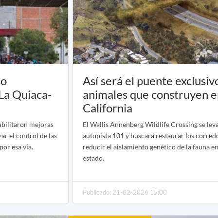
so
Así será el puente exclusiv
 La Quiaca-
animales que construyen 
California
abilitaron mejoras
El Wallis Annenberg Wildlife Crossing se lev
ar el control de las
autopista 101 y buscará restaurar los corred
or esa vía.
reducir el aislamiento genético de la fauna en
estado.
Publicado: 21-02-2026 15:00