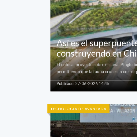
Así es el superpuent
construyendo en Ch
El colosal proyecto sobre el canal Pinglu 
permitiendo que la fauna cruce sin correr 
Publicado: 27-06-2026 14:45
TECNOLOGIA DE AVANZADA