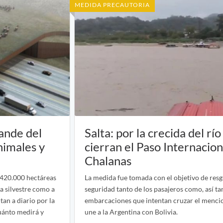
MEDIDA PRECAUTORIA
ande del
Salta: por la crecida del r
nimales y
cierran el Paso Internacio
Chalanas
 420.000 hectáreas
La medida fue tomada con el objetivo de resg
da silvestre como a
seguridad tanto de los pasajeros como, así ta
an a diario por la
embarcaciones que intentan cruzar el menci
Cuánto medirá y
une a la Argentina con Bolivia.