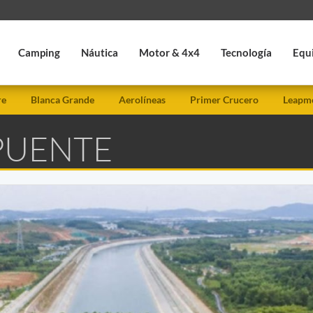
Camping
Náutica
Motor & 4x4
Tecnología
Equ
re
Blanca Grande
Aerolíneas
Primer Crucero
Leapmo
 PUENTE