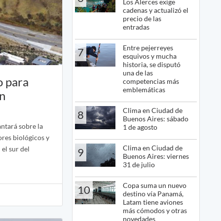
Los Alerces exige
cadenas y actualizó el
precio de las
entradas
Entre pejerreyes
7
esquivos y mucha
historia, se disputó
una de las
o para
competencias más
emblemáticas
en
Clima en Ciudad de
8
Buenos Aires: sábado
antará sobre la
1 de agosto
ores biológicos y
Clima en Ciudad de
 el sur del
9
Buenos Aires: viernes
31 de julio
Copa suma un nuevo
10
destino vía Panamá,
Latam tiene aviones
más cómodos y otras
novedades