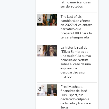
latinoamericanos en
ser derrotados
The Last of Us
6
cambiará de género
en 2027: el volantazo
narrativo que
prepara HBO para la
tercera temporada
La historia real de
7
"Elize: Sombras de
una mujer", la nueva
película de Netflix
sobre el caso de una
esposa que
descuartizó a su
marido
Fred Machado,
8
financista de José
Luis Espert, fue
declarado culpable
de lavado y fraude en
Texas