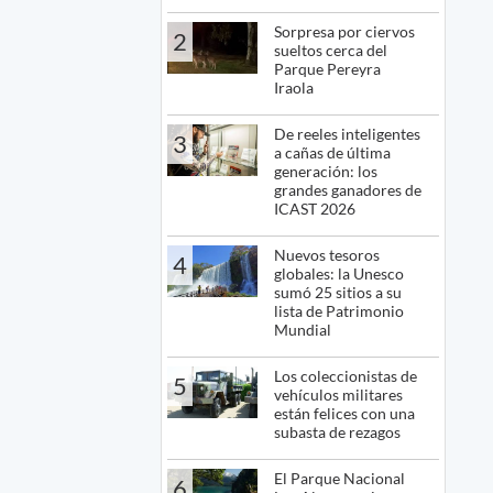
Sorpresa por ciervos
2
sueltos cerca del
Parque Pereyra
Iraola
De reeles inteligentes
3
a cañas de última
generación: los
grandes ganadores de
ICAST 2026
Nuevos tesoros
4
globales: la Unesco
sumó 25 sitios a su
lista de Patrimonio
Mundial
Los coleccionistas de
5
vehículos militares
están felices con una
subasta de rezagos
El Parque Nacional
6