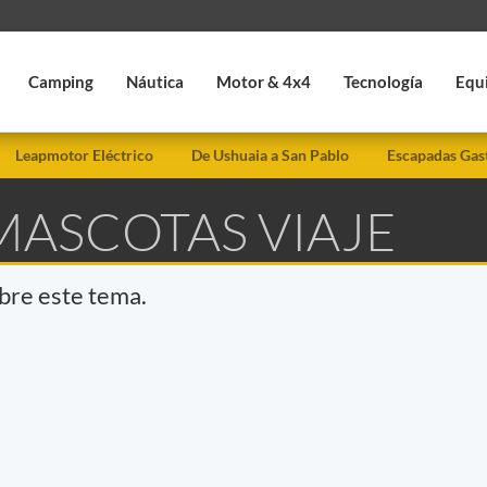
Camping
Náutica
Motor & 4x4
Tecnología
Equ
Leapmotor Eléctrico
De Ushuaia a San Pablo
Escapadas Gas
MASCOTAS VIAJE
obre este tema.