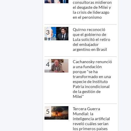
consultoras midieron
el desgaste de Milei y
la crisis de liderazgo
en el peronismo
Quirno reconoció
3
que el gobierno de
Lula solicitó el retiro
del embajador
argentino en Brasil
Cachanosky renunció
4
a una fundación
porque "se ha
transformado en una
especie de Instituto
Patria incondicional
de la gestión de
Milei"
Tercera Guerra
5
Mundial: la
inteligencia artificial
reveló cuáles serían
los primeros países