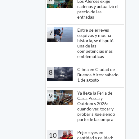
Los Alerces exige
cadenas y actualizó el
precio de las
entradas
Entre pejerreyes
7
esquivos y mucha
historia, se disputó
una de las
competencias más
emblemáticas
Clima en Ciudad de
8
Buenos Aires: sábado
1 de agosto
Ya llega la Feria de
9
Caza, Pesca y
Outdoors 2026:
cuando ver, tocar y
probar sigue siendo
parte de la compra
Pejerreyes en
10
cantidad y calidad: