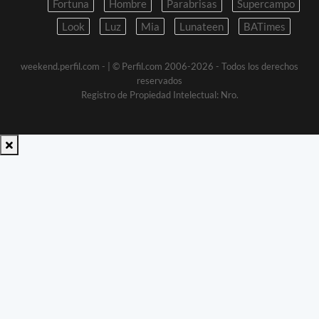
Fortuna
Hombre
Parabrisas
Supercampo
Look
Luz
Mia
Lunateen
BATimes
weekend.perfil.com -
| © Perfil.com 2006-2026 - Todos los derechos
reservados
Registro de Propiedad Intelectual: Nro.