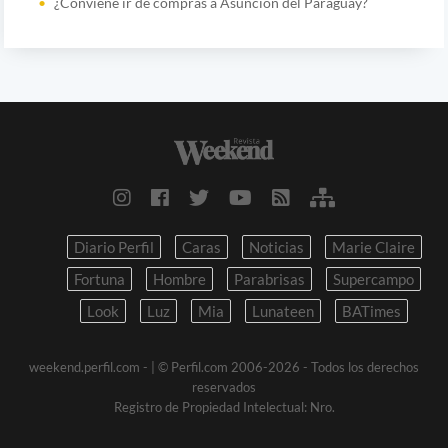
¿Conviene ir de compras a Asunción del Paraguay?
Diario Perfil
Caras
Noticias
Marie Claire
Fortuna
Hombre
Parabrisas
Supercampo
Look
Luz
Mia
Lunateen
BATimes
weekend.perfil.com -
| © Perfil.com 2006-2026 - Todos los derechos
reservados
Registro de Propiedad Intelectual: Nro.