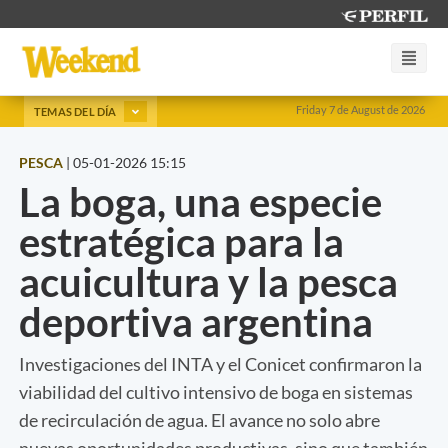
Friday 7 de August de 2026
TEMAS DEL DÍA
PESCA
|
05-01-2026 15:15
La boga, una especie
estratégica para la
acuicultura y la pesca
deportiva argentina
Investigaciones del INTA y el Conicet confirmaron la
viabilidad del cultivo intensivo de boga en sistemas
de recirculación de agua. El avance no solo abre
nuevas oportunidades productivas, sino que también