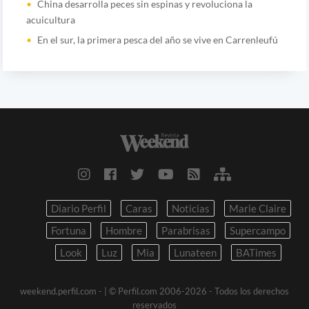
China desarrolla peces sin espinas y revoluciona la
acuicultura
En el sur, la primera pesca del año se vive en Carrenleufú
Diario Perfil
Caras
Noticias
Marie Claire
Fortuna
Hombre
Parabrisas
Supercampo
Look
Luz
Mia
Lunateen
BATimes
weekend.perfil.com -
| © Perfil.com 2006-2026 - Todos los derechos
reservados