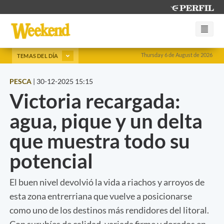
Thursday 6 de August de 2026
TEMAS DEL DÍA
PESCA
|
30-12-2025 15:15
Victoria recargada:
agua, pique y un delta
que muestra todo su
potencial
El buen nivel devolvió la vida a riachos y arroyos de
esta zona entrerriana que vuelve a posicionarse
como uno de los destinos más rendidores del litoral.
Con surubíes de calidad, variada firme y dorados en