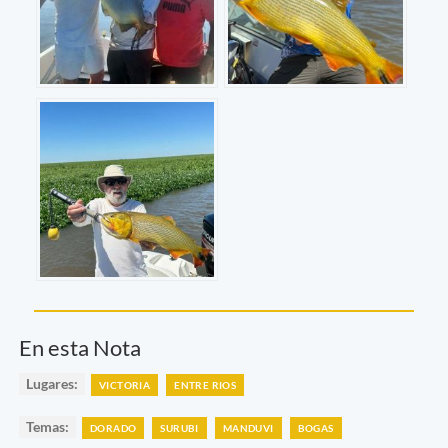
En esta Nota
Lugares:
VICTORIA
ENTRE RIOS
Temas:
DORADO
SURUBI
MANDUVI
BOGAS