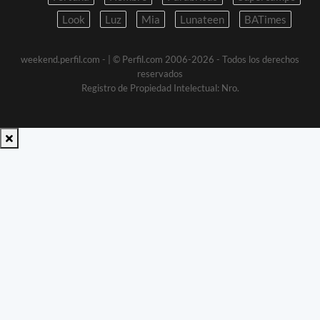
Look
Luz
Mia
Lunateen
BATimes
weekend.perfil.com -
| © Perfil.com 2006-2026 - Todos los derechos
reservados
Registro de Propiedad Intelectual: Nro.