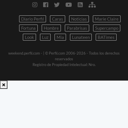
Diario Perfil
Caras
Noticias
Marie Claire
Fortuna
Hombre
Parabrisas
Supercampo
Look
Luz
Mia
Lunateen
BATimes
weekend.perfil.com -
| © Perfil.com 2006-2026 - Todos los derechos
reservados
Registro de Propiedad Intelectual: Nro.