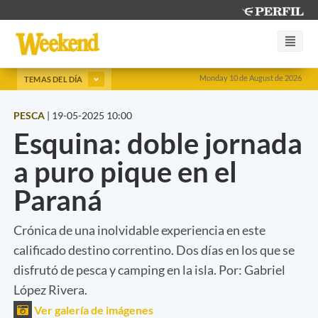
Monday 10 de August de 2026
TEMAS DEL DÍA
PESCA
|
19-05-2025 10:00
Esquina: doble jornada
a puro pique en el
Paraná
Crónica de una inolvidable experiencia en este
calificado destino correntino. Dos días en los que se
disfrutó de pesca y camping en la isla. Por: Gabriel
López Rivera.
Ver galería de imágenes