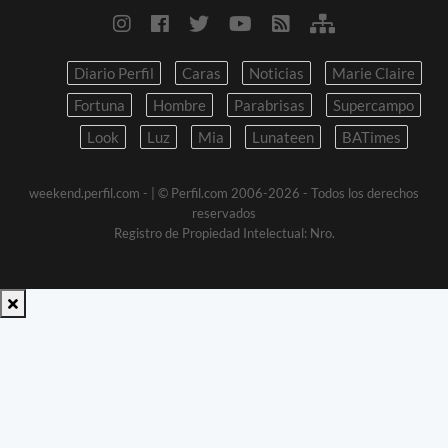
Diario Perfil
Caras
Noticias
Marie Claire
Fortuna
Hombre
Parabrisas
Supercampo
Look
Luz
Mia
Lunateen
BATimes
weekend.perfil.com -
| © Perfil.com 2006-2026 - Todos los derechos
reservados
Registro de Propiedad Intelectual: Nro.