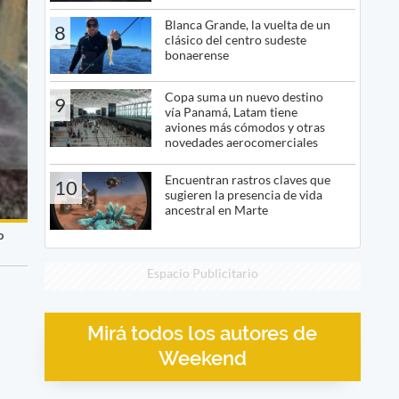
Blanca Grande, la vuelta de un
8
clásico del centro sudeste
bonaerense
Copa suma un nuevo destino
9
vía Panamá, Latam tiene
aviones más cómodos y otras
novedades aerocomerciales
Encuentran rastros claves que
10
sugieren la presencia de vida
ancestral en Marte
o
Espacio Publicitario
Mirá todos los autores de
Weekend