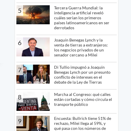
Tercera Guerra Mundial: la
5
inteligencia artificial reveló
cuáles serían los primeros
países latinoamericanos en ser
derrotados
Joaquín Benegas Lynch y la
6
venta de tierras a extranjeros:
los negocios privados de un
senador cercano a Milei
Di Tullio impugnó a Joaquín
7
Benegas Lynch por un presunto
conflicto de intereses en el
debate de la Ley de Tierras
Marcha al Congreso: qué calles
8
están cortadas y cómo circula el
transporte público
Encuesta: Bullrich tiene 51% de
9
rechazo, Milei llega al 59%, y
qué pasa con los números de