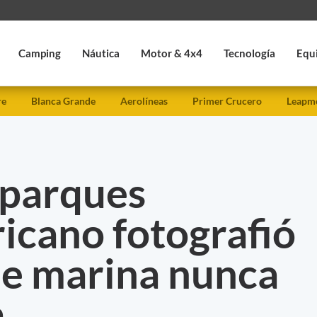
Camping
Náutica
Motor & 4x4
Tecnología
Equ
re
Blanca Grande
Aerolíneas
Primer Crucero
Leapmo
parques
icano fotografió
ie marina nunca
a