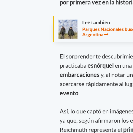
por primera vez en la histor
Leé también
Parques Nacionales busc
Argentina
El sorprendente descubrimie
practicaba
esnórquel
en una
embarcaciones
y, al notar u
acercarse rápidamente al lug
evento
.
Así, lo que captó en imágenes
ya que, según afirmaron los e
Reichmuth representa el
pri