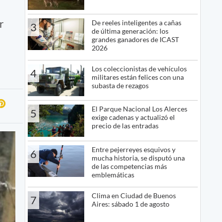
r
De reeles inteligentes a cañas
3
de última generación: los
grandes ganadores de ICAST
2026
Los coleccionistas de vehículos
4
militares están felices con una
subasta de rezagos
El Parque Nacional Los Alerces
5
exige cadenas y actualizó el
precio de las entradas
Entre pejerreyes esquivos y
6
mucha historia, se disputó una
de las competencias más
emblemáticas
Clima en Ciudad de Buenos
7
Aires: sábado 1 de agosto