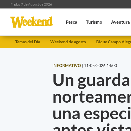
Friday 7 de August de 2026
Pesca
Turismo
Aventura
Temas del Día
Weekend de agosto
Dique Campo Aleg
INFORMATIVO
|
11-05-2026 14:00
Un guarda
norteamer
una espec
antes vist