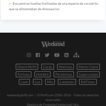
Encuentran huellas fosilizadas de una especie de cocodrilo
que se alimentaban de dinosaurios
Diario Perfil
Caras
Noticias
Marie Claire
Fortuna
Hombre
Parabrisas
Supercampo
Look
Luz
Mia
Lunateen
BATimes
weekend.perfil.com -
| © Perfil.com 2006-2026 - Todos los derechos
reservados
Registro de Propiedad Intelectual: Nro.