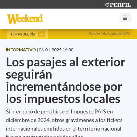
Sunday 9 de August de 2026
TEMAS DEL DÍA
INFORMATIVO
|
06-01-2025 16:00
Los pasajes al exterior
seguirán
incrementándose por
los impuestos locales
Si bien dejó de percibirse el Impuesto PAIS en
diciembre de 2024, otros gravámenes a los tickets
internacionales emitidos en el territorio nacional
fueron prorrogados por dos años.