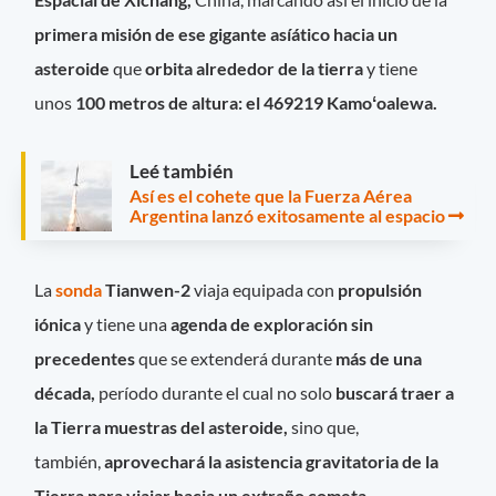
primera misión de ese gigante asíático hacia un
asteroide
que
orbita alrededor de la tierra
y tiene
unos
100 metros de altura: el 469219 Kamoʻoalewa.
Leé también
Así es el cohete que la Fuerza Aérea
Argentina lanzó exitosamente al espacio
La
sonda
Tianwen-2
viaja equipada con
propulsión
iónica
y tiene una
agenda de exploración sin
precedentes
que se extenderá durante
más de una
década,
período durante el cual
no solo
buscará traer a
la Tierra muestras del asteroide,
sino que,
también,
aprovechará la asistencia gravitatoria de la
Tierra para viajar hacia un extraño cometa
,