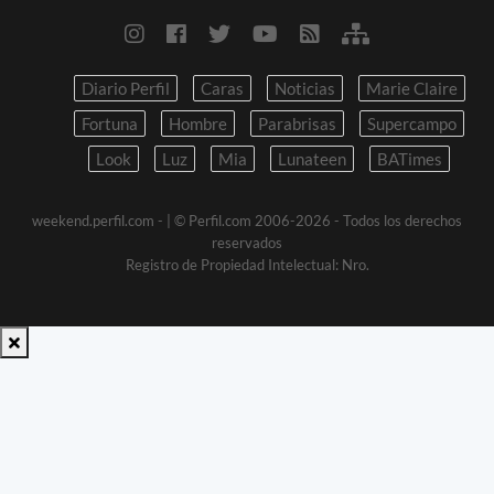
Diario Perfil
Caras
Noticias
Marie Claire
Fortuna
Hombre
Parabrisas
Supercampo
Look
Luz
Mia
Lunateen
BATimes
weekend.perfil.com -
| © Perfil.com 2006-2026 - Todos los derechos
reservados
Registro de Propiedad Intelectual: Nro.