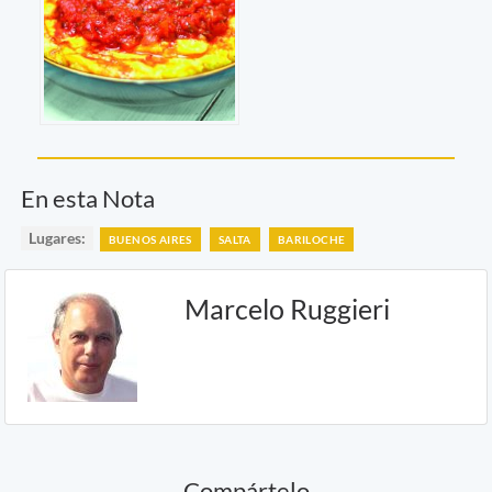
En esta Nota
Lugares:
BUENOS AIRES
SALTA
BARILOCHE
Marcelo Ruggieri
Compártelo